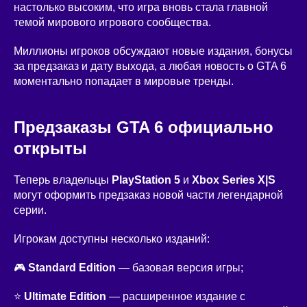
настолько высоким, что игра вновь стала главной
темой мирового игрового сообщества.
Миллионы игроков обсуждают новые издания, бонусы
за предзаказ и дату выхода, а любая новость о GTA 6
моментально попадает в мировые тренды.
Предзаказы GTA 6 официально
открыты
Теперь владельцы
PlayStation 5
и
Xbox Series X|S
могут оформить предзаказ новой части легендарной
серии.
Игрокам доступны несколько изданий:
🎮
Standard Edition
— базовая версия игры;
⭐
Ultimate Edition
— расширенное издание с