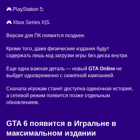
🎮 PlayStation 5;
🎮 Xbox Series X|S.
Версия для ПК появится позднее.
Кроме того, даже физические издания будут
содержать лишь код загрузки игры без диска внутри.
Еще одна важная деталь — новый
GTA Online
не
выйдет одновременно с сюжетной кампанией.
Сначала игрокам станет доступна одиночная история,
а сетевой режим появится позже отдельным
обновлением.
GTA 6 появится в Игральне в
максимальном издании