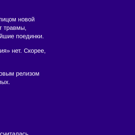
 лицом новой
т травмы,
йшие поединки.
ия» нет. Скорее,
новым релизом
мых.
 считалась