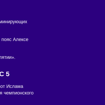
оминирующих
 пояс Алексе
лятии».
C 5
 от Ислама
я чемпионского