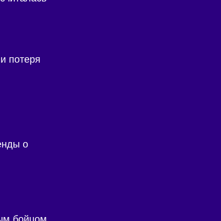
и потеря
енды о
ым бойцом