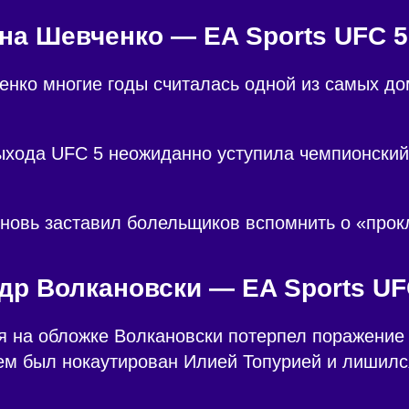
на Шевченко — EA Sports UFC 5
енко многие годы считалась одной из самых д
ыхода UFC 5 неожиданно уступила чемпионский
вновь заставил болельщиков вспомнить о «прок
др Волкановски — EA Sports UF
я на обложке Волкановски потерпел поражение
ем был нокаутирован Илией Топурией и лишилс