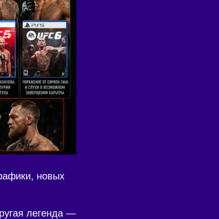
рафики, новых
другая легенда —