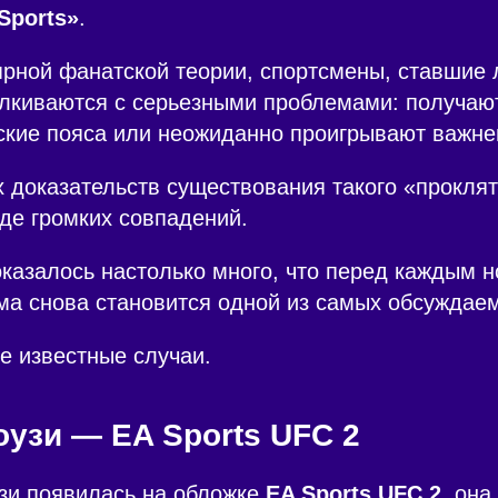
Sports»
.
ярной фанатской теории, спортсмены, ставшие
алкиваются с серьезными проблемами: получаю
ские пояса или неожиданно проигрывают важне
х доказательств существования такого «проклят
еде громких совпадений.
казалось настолько много, что перед каждым 
ема снова становится одной из самых обсуждае
е известные случаи.
оузи — EA Sports UFC 2
зи появилась на обложке
EA Sports UFC 2
, она