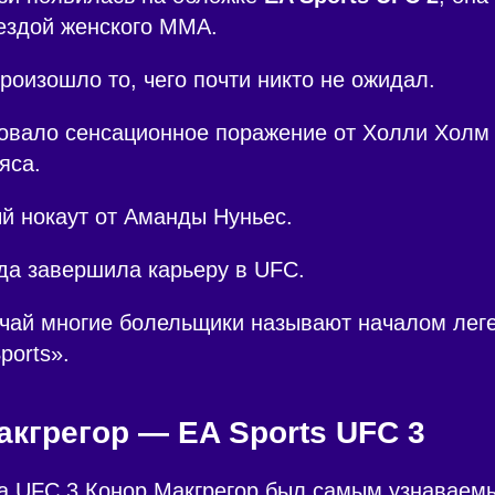
ездой женского ММА.
роизошло то, чего почти никто не ожидал.
овало сенсационное поражение от Холли Холм 
яса.
й нокаут от Аманды Нуньес.
да завершила карьеру в UFC.
учай многие болельщики называют началом лег
ports».
акгрегор — EA Sports UFC 3
а UFC 3 Конор Макгрегор был самым узнаваем