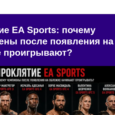
Блог "Игральня"
ие EA Sports: почему
ены после появления на
е проигрывают?