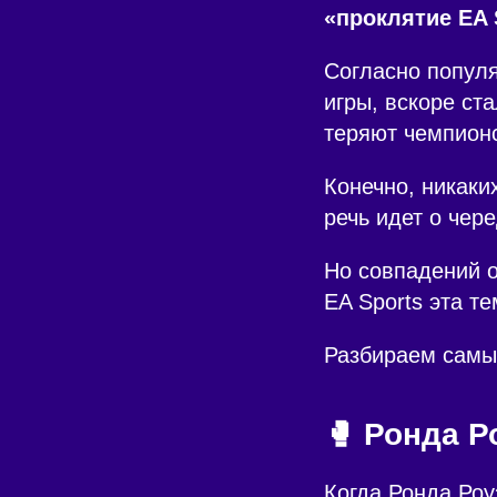
«проклятие EA 
Согласно попул
игры, вскоре ст
теряют чемпион
Конечно, никаки
речь идет о чер
Но совпадений о
EA Sports эта т
Разбираем самы
🥊 Ронда Р
Когда Ронда Роу