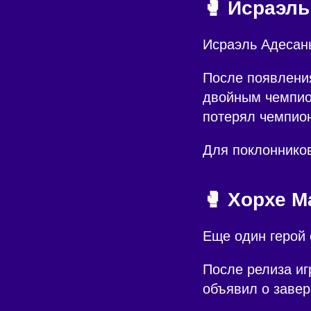
🥊 Исраэль
Исраэль Адесан
После появления
двойным чемпион
потерял чемпион
Для поклонников
🥊 Хорхе М
Еще один герой 
После релиза иг
объявил о заве