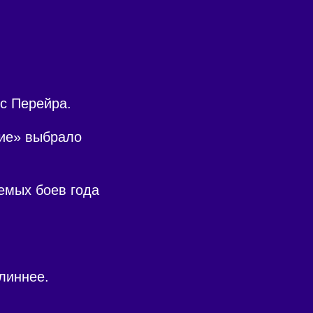
с Перейра.
тие» выбрало
емых боев года
линнее.