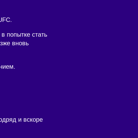
UFC.
в попытке стать
озже вновь
нием.
одряд и вскоре