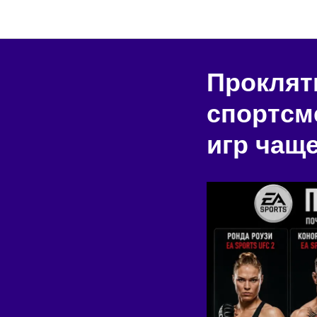
Проклят
спортсм
игр чащ