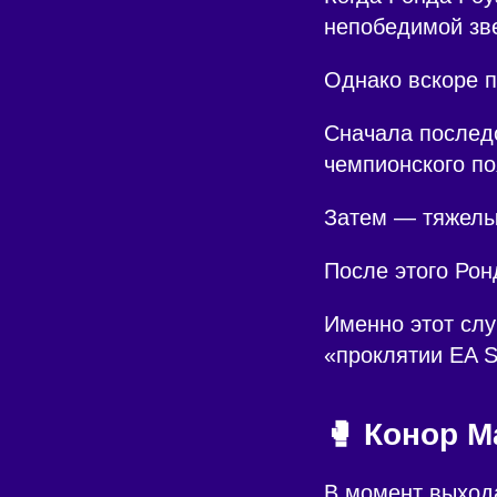
непобедимой зв
Однако вскоре п
Сначала послед
чемпионского по
Затем — тяжелы
После этого Рон
Именно этот сл
«проклятии EA S
🥊 Конор М
В момент выход