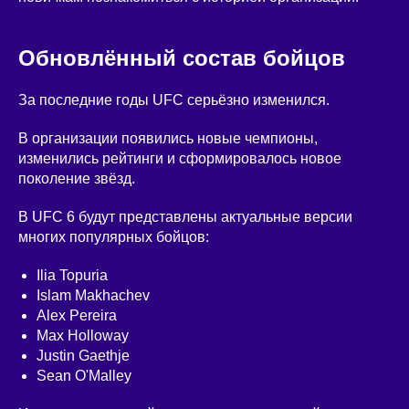
Обновлённый состав бойцов
За последние годы UFC серьёзно изменился.
В организации появились новые чемпионы,
изменились рейтинги и сформировалось новое
поколение звёзд.
В UFC 6 будут представлены актуальные версии
многих популярных бойцов:
Ilia Topuria
Islam Makhachev
Alex Pereira
Max Holloway
Justin Gaethje
Sean O'Malley