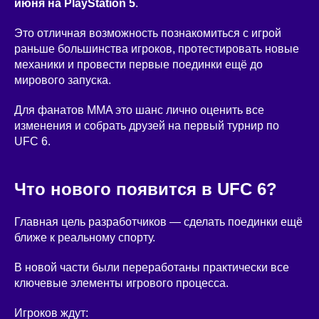
июня на PlayStation 5
.
Это отличная возможность познакомиться с игрой
раньше большинства игроков, протестировать новые
механики и провести первые поединки ещё до
мирового запуска.
Для фанатов MMA это шанс лично оценить все
изменения и собрать друзей на первый турнир по
UFC 6.
Что нового появится в UFC 6?
Главная цель разработчиков — сделать поединки ещё
ближе к реальному спорту.
В новой части были переработаны практически все
ключевые элементы игрового процесса.
Игроков ждут: