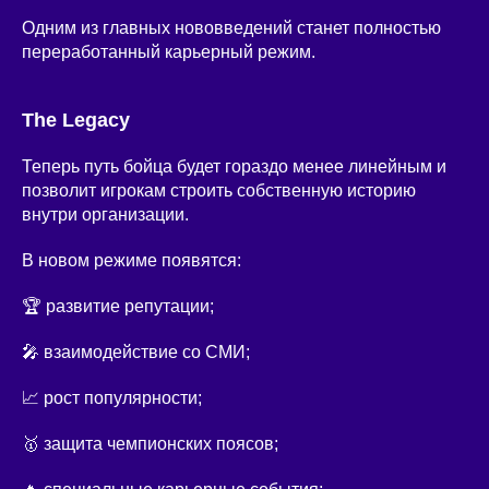
Одним из главных нововведений станет полностью
переработанный карьерный режим.
The Legacy
Теперь путь бойца будет гораздо менее линейным и
позволит игрокам строить собственную историю
внутри организации.
В новом режиме появятся:
🏆 развитие репутации;
🎤 взаимодействие со СМИ;
📈 рост популярности;
🥇 защита чемпионских поясов;