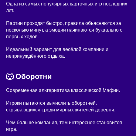
Одна из самых популярных карточных игр последних
лет.
Партии проходят быстро, правила объясняются за
несколько минут, а эмоции начинаются буквально с
первых ходов.
Идеальный вариант для весёлой компании и
непринуждённого отдыха.
🐺 Оборотни
Современная альтернатива классической Мафии.
Игроки пытаются вычислить оборотней,
скрывающихся среди мирных жителей деревни.
Чем больше компания, тем интереснее становится
игра.