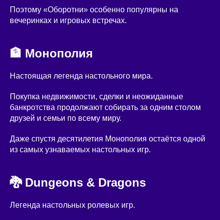
Поэтому «Оборотни» особенно популярны на
вечеринках и игровых встречах.
🏦 Монополия
Настоящая легенда настольного мира.
Покупка недвижимости, сделки и неожиданные
банкротства продолжают собирать за одним столом
друзей и семьи по всему миру.
Даже спустя десятилетия Монополия остаётся одной
из самых узнаваемых настольных игр.
🐉 Dungeons & Dragons
Легенда настольных ролевых игр.