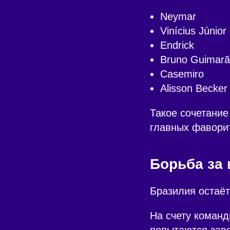
Neymar
Vinícius Júnior
Endrick
Bruno Guimar
Casemiro
Alisson Becker
Такое сочетание
главных фаворит
Борьба за
Бразилия остаёт
На счету команд
попытаются заво