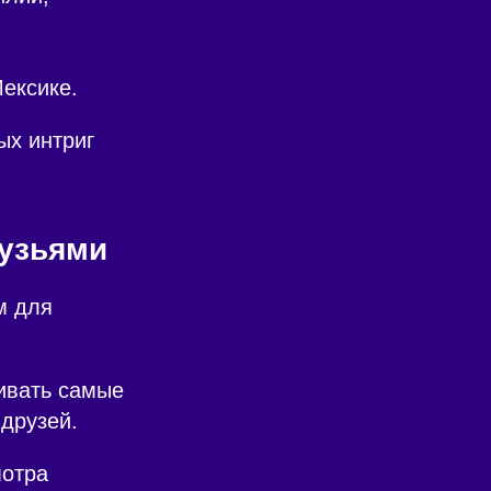
ексике.
ых интриг
рузьями
м для
ивать самые
друзей.
мотра