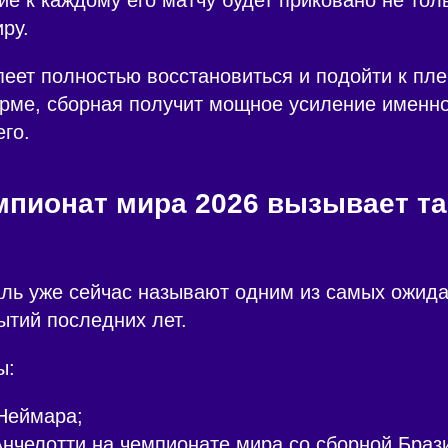
ру.
еет полностью восстановиться и подойти к пл
ме, сборная получит мощное усиление именно 
его.
мпионат мира 2026 вызывает та
ль уже сейчас называют одним из самых ожид
тий последних лет.
ы:
Неймара;
нчелотти на чемпионате мира со сборной Браз