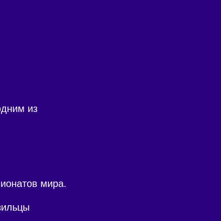
одним из
пионатов мира.
зильцы