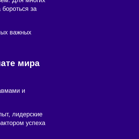
 бороться за
мых важных
нате мира
авмами и
пыт, лидерские
фактором успеха