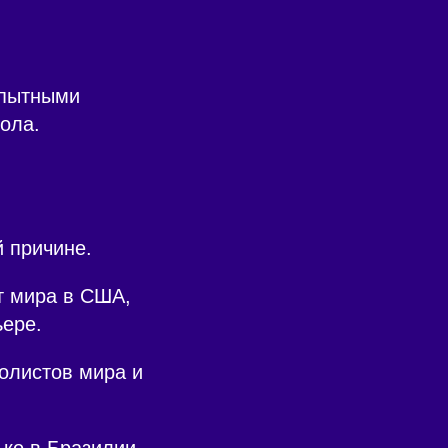
опытными
ола.
 причине.
ат мира в США,
ьере.
олистов мира и
ько в Бразилии,