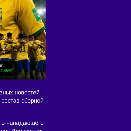
авных новостей
 состав сборной
ого нападающего
ьем. Для многих