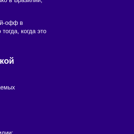
ей-офф в
тогда, когда это
кой
аемых
илии;