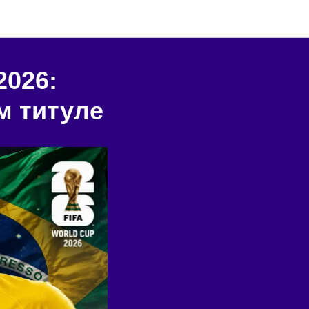
2026:
м титуле