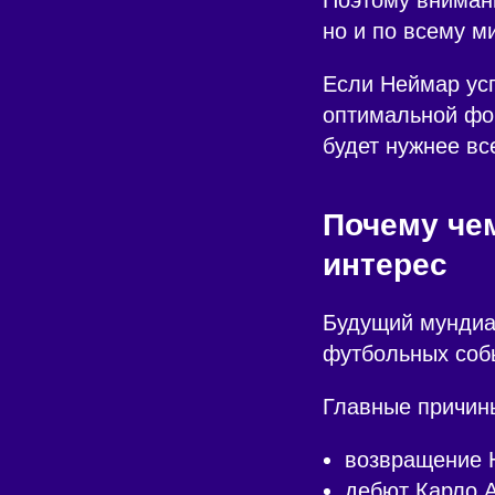
но и по всему ми
Если Неймар усп
оптимальной фор
будет нужнее вс
Почему че
интерес
Будущий мундиа
футбольных собы
Главные причин
возвращение 
дебют Карло А