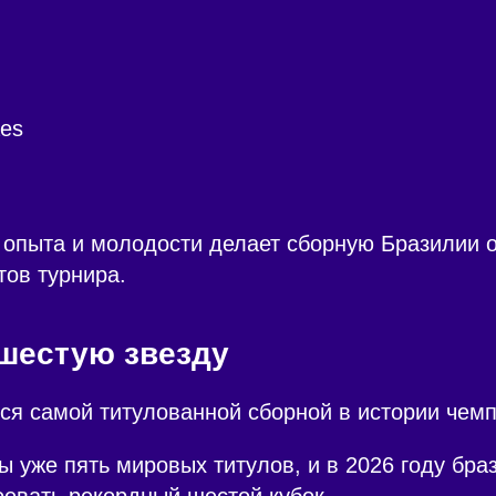
ães
 опыта и молодости делает сборную Бразилии 
ов турнира.
 шестую звезду
ся самой титулованной сборной в истории чем
ы уже пять мировых титулов, и в 2026 году бра
евать рекордный шестой кубок.