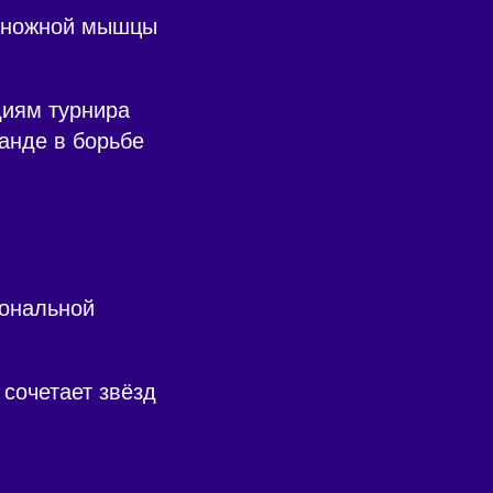
роножной мышцы
диям турнира
анде в борьбе
иональной
сочетает звёзд