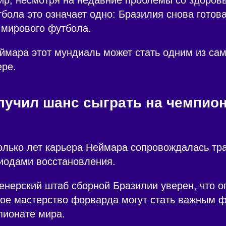
бола это означает одно: Бразилия снова готова
 мирового футбола.
ймара этот мундиаль может стать одним из са
ере.
лучил шанс сыграть на чемпио
олько лет карьера Неймара сопровождалась тр
иодами восстановления.
енерский штаб сборной Бразилии уверен, что о
вое мастерство форварда могут стать важным 
пионате мира.