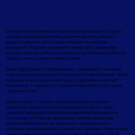
Забронировать
Обойдите пёструю команду соперников в гонке на картах, а заодно
исследуйте загадочный остров с древними храмами, полными
драконов замками и постапокалиптическими киосками для
мороженого. Получайте и улучшайте лунные багги, чудовищные
грузовики и прочее; соберите и освойте более 40 разных усилителей,
победите в гонке и получите главный приз!
Beach Buggy Racing 2: Island Adventure — динамичная и хаотичная
гонка с разделённым экраном и пользовательскими правилами. Любую
часть игры можно пройти в одиночку или с друзьями: и сюжетное
приключение, и чемпионаты, и адреналиновые гонки, и мастерские
«Заносные атаки».
Заскучали в игре? Сделайте свой режим! Выберите наборы
усилителей, правила гонки, количество кругов и прочее, затем
сохраните свод правил и играйте ввосьмером по локальной сети.
Хотите гонку из 10 кругов с прыгающими шинами и ракетными
ускорителями? Можно и так. А как насчёт «Заносной атаки» с
постоянно преследующей вас полицией на 4 человека? Легко! Хотите
погонять вовсе без усилителей? Пожалуйста! Ваша игра — ваши