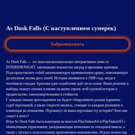
As Dusk Falls (С наступлением сумерек)
Забронировать
As Dusk Falls — это многопользовательское интерактивное кино от
INTERIOR/NIGHT, завоевавшее множество наград и признание критиков.
Игра представляет собой захватывающую криминальную драму, описывающую
десятилетия жизни двух семей. История начинается в 1998 году, когда в
маленьком городке Аризоны одно ограбление идёт не по плану. Ваши решения и
выборы окажут сильное влияние на жизнь героев этой суровой истории о
предательстве, самопожертвовании и стойкости.
С каждым новым прохождением вы будете обнаруживать разные варианты
судеб персонажей, а также откроете нюансы, стоящие за каждым решением и
влияющие на отношения. Переживут ли ваши персонажи эту историю? Кем они
станут в итоге?
Игра As Dusk Falls была выпущена на консоли PlayStation®4 и PlayStation®5 с
обновлённым управлением, раскрывающим возможности сенсорной панели, а
также с лёгким в использовании приложением-компаньоном. Играть можно как