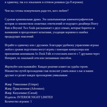
в одиночку, так и в локальном и сетевом режимах (до 8 игроков).
Чем вы готовы пожертвовать ради тех, кого любите?
Суровая криминальная драма. Эта захватывающая кинематографическая
история со множеством сюжетных ответвлений от ведущего дизайнера Heavy
Rain и Beyond: Two Souls рассказывает о двух семьях, которые борются за
выживание и преодолевают испытания, уходящие корнями в ошибки
предыдущих поколений.
Играйте в одиночку или с друзьями. Благодаря удобному управлению игроки
любого уровня подготовки могут играть с помощью контроллера или
приложения-компаньона As Dusk Falls и голосовать вместе с 7 друзьями через
Интернет, по локальной сети или смешанным способом.
Жертвуйте или выживайте. Каждое решение влияет на судьбы героев.
Множество путей прохождения глав позволит узнать новое о вас и ваших
друзьях и сделает каждое прохождение уникальным.
Жанр: Уникальные (Unique)
Жанр: Приключение (Adventure)
Жанр: Казуальные (Casual)
Издатель: INTERIOR NIGHT LIMITED
Количество игроков: 1