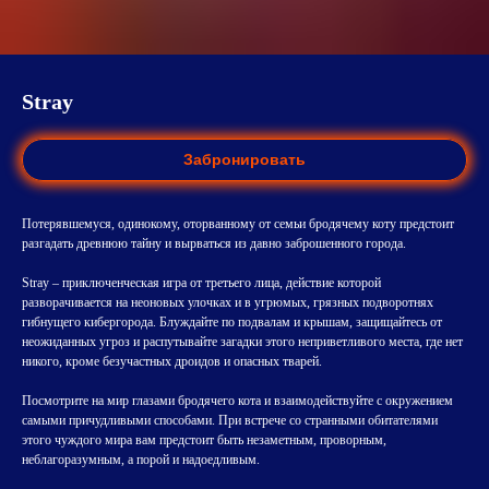
Stray
Забронировать
Потерявшемуся, одинокому, оторванному от семьи бродячему коту предстоит
разгадать древнюю тайну и вырваться из давно заброшенного города.
Stray – приключенческая игра от третьего лица, действие которой
разворачивается на неоновых улочках и в угрюмых, грязных подворотнях
гибнущего кибергорода. Блуждайте по подвалам и крышам, защищайтесь от
неожиданных угроз и распутывайте загадки этого неприветливого места, где нет
никого, кроме безучастных дроидов и опасных тварей.
Посмотрите на мир глазами бродячего кота и взаимодействуйте с окружением
самыми причудливыми способами. При встрече со странными обитателями
этого чуждого мира вам предстоит быть незаметным, проворным,
неблагоразумным, а порой и надоедливым.