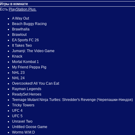
Игры в комнате
Есть
PlayStation.Plus.
A Way Out
Beach Buggy Racing
Brawlhalla
Brawlout
EA Sports FC 26
It Takes Two
Jumanji: The Video Game
Knack
Mortal Kombat 1
My Friend Peppa Pig
NHL 23
NHL 24
Overcooked! All You Can Eat
Rayman Legends
ReadySet Heroes
Teenage Mutant Ninja Turtles: Shredder's Revenge (Черепашки-Ниндзя)
Tricky Towers
UFC 4
UFC 5
Unravel Two
Untitled Goose Game
Worms W.M.D