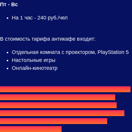
Пт - Вс
На 1 час -
240
руб./чел
В стоимость тарифа антикафе входит:
Отдельная комната с проектором, PlayStation 5
Настольные игры
Онлайн-кинотеатр
⟫⟫
Хотите провести у нас весь день или всю ночь?
Обратите внимание на тарифы
«Дневной»
,
«Ночной»
,
«Командный день»
и
«Командная
ночь»
— они позволяют отдыхать значительно
дольше и обычно обходятся выгоднее при
длительном посещении.