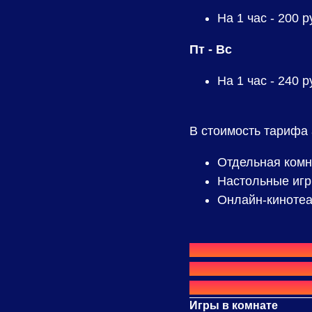
На 1 час -
200
ру
Пт - Вс
На 1 час -
240
ру
В стоимость тарифа 
Отдельная комна
Настольные иг
Онлайн-кинотеа
⟫⟫
Хотите провести 
«Дневной»
,
«Ночно
отдыхать значитель
Игры в комнате