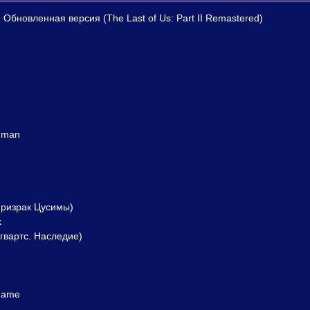
I Обновленная версия (The Last of Us: Part II Remastered)
Human
Призрак Цусимы)
k
гвартс. Наследие)
 Game