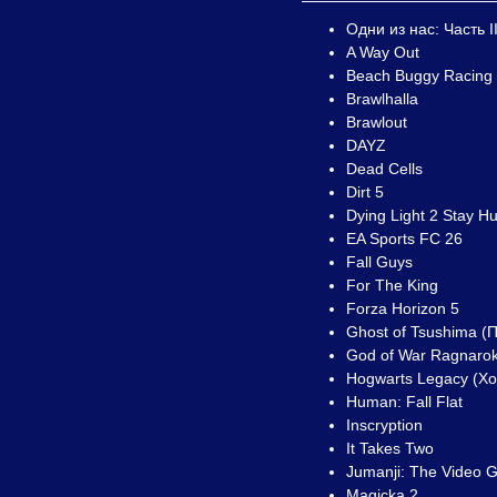
Одни из нас: Часть I
A Way Out
Beach Buggy Racing
Brawlhalla
Brawlout
DAYZ
Dead Cells
Dirt 5
Dying Light 2 Stay 
EA Sports FC 26
Fall Guys
For The King
Forza Horizon 5
Ghost of Tsushima (
God of War Ragnaro
Hogwarts Legacy (Хо
Human: Fall Flat
Inscryption
It Takes Two
Jumanji: The Video
Magicka 2