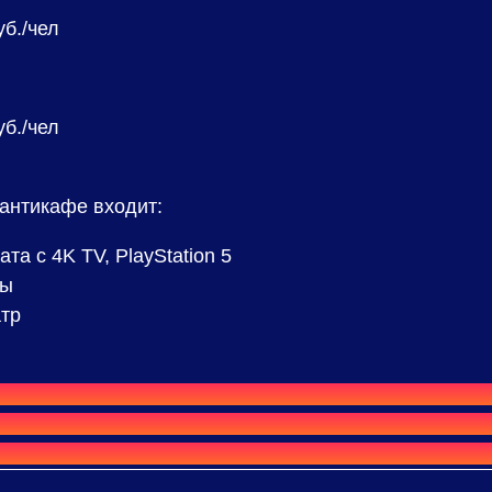
б./чел
б./чел
антикафе входит:
та с 4K TV, PlayStation 5
ры
тр
у нас весь день или всю ночь? Обратите внимани
й»
,
«Командный день»
и
«Командная ночь»
— они
но дольше и обычно обходятся выгоднее при длит