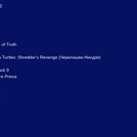
 2
 of Truth
a Turtles: Shredder's Revenge (Черепашки-Ниндзя)
ack 9
re Prince
e