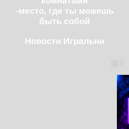
комнатами
-место, где ты можешь
быть собой
Новости Игральни