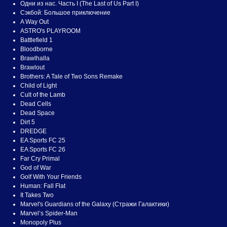
Одни из нас. Часть I (The Last of Us Part I)
Сэкбой: Большое приключение
A Way Out
ASTRO's PLAYROOM
Battlefield 1
Bloodborne
Brawlhalla
Brawlout
Brothers: A Tale of Two Sons Remake
Child of Light
Cult of the Lamb
Dead Cells
Dead Space
Dirt 5
DREDGE
EA Sports FC 25
EA Sports FC 26
Far Cry Primal
God of War
Golf With Your Friends
Human: Fall Flat
It Takes Two
Marvel's Guardians of the Galaxy (Стражи Галактики)
Marvel’s Spider-Man
Monopoly Plus