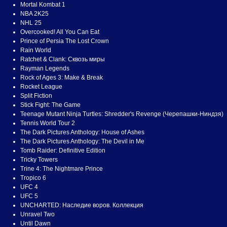
Mortal Kombat 1
NBA 2K25
NHL 25
Overcooked! All You Can Eat
Prince of Persia The Lost Crown
Rain World
Ratchet & Clank: Сквозь миры
Rayman Legends
Rock of Ages 3: Make & Break
Rocket League
Split Fiction
Stick Fight: The Game
Teenage Mutant Ninja Turtles: Shredder's Revenge (Черепашки-Ниндзя)
Tennis World Tour 2
The Dark Pictures Anthology: House of Ashes
The Dark Pictures Anthology: The Devil in Me
Tomb Raider: Definitive Edition
Tricky Towers
Trine 4: The Nightmare Prince
Tropico 6
UFC 4
UFC 5
UNCHARTED: Наследие воров. Коллекция
Unravel Two
Until Dawn