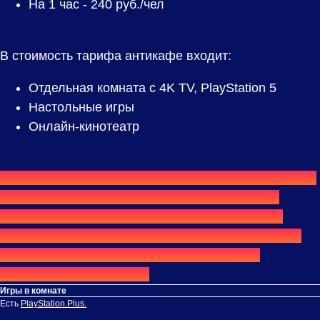
На 1 час -
240
руб./чел
В стоимость тарифа антикафе входит:
Отдельная комната с 4K TV, PlayStation 5
Настольные игры
Онлайн-кинотеатр
⟫⟫
Хотите провести у нас весь день или всю ночь?
Обратите внимание на тарифы
«Дневной»
,
«Ночной»
,
«Командный день»
и
«Командная
ночь»
— они позволяют отдыхать значительно
дольше и обычно обходятся выгоднее при
длительном посещении.
Игры в комнате
Есть
PlayStation.Plus.