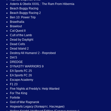
Asterix & Obelix XXXL : The Ram From Hibernia
Beach Buggy Racing
Beach Buggy Racing 2
Ben 10: Power Trip
Brawlhalla
Brawlout
Cat Quest II
Cult of the Lamb
Dead by Daylight
Dead Cells
Dead Island 2
Destroy All Humans! 2 - Reprobed
Dirt 5
DREDGE
DYNASTY WARRIORS 9
EA Sports FC 25
EA Sports FC 26
Escape Academy
F1 23
Five Nights at Freddy's: Help Wanted
For The King
Fortnite
God of War Ragnarok
Hogwarts Legacy (Хогвартс. Наследие)