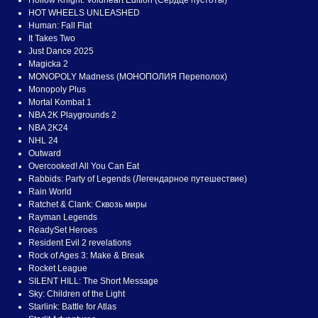
Hollow Knight: Voidheart Edition (Сердце пустоты)
HOT WHEELS UNLEASHED
Human: Fall Flat
It Takes Two
Just Dance 2025
Magicka 2
MONOPOLY Madness (МОНОПОЛИЯ Переполох)
Monopoly Plus
Mortal Kombat 1
NBA 2K Playgrounds 2
NBA 2K24
NHL 24
Outward
Overcooked! All You Can Eat
Rabbids: Party of Legends (Легендарное путешествие)
Rain World
Ratchet & Clank: Сквозь миры
Rayman Legends
ReadySet Heroes
Resident Evil 2 revelations
Rock of Ages 3: Make & Break
Rocket League
SILENT HILL: The Short Message
Sky: Children of the Light
Starlink: Battle for Atlas