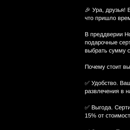
🎉 Ура, друзья!
что пришло вре
В преддверии Но
подарочные серт
выбрать сумму с
Почему стоит в
✅ Удобство. Ваш
развлечения в н
✅ Выгода. Серти
15% от стоимост