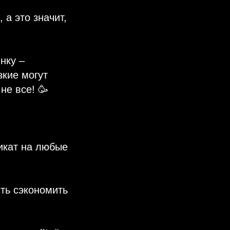
 а это значит,
нку –
зкие могут
не все! 🥳
икат на любые
ть сэкономить