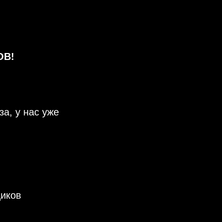
ОВ!
а, у нас уже
щиков