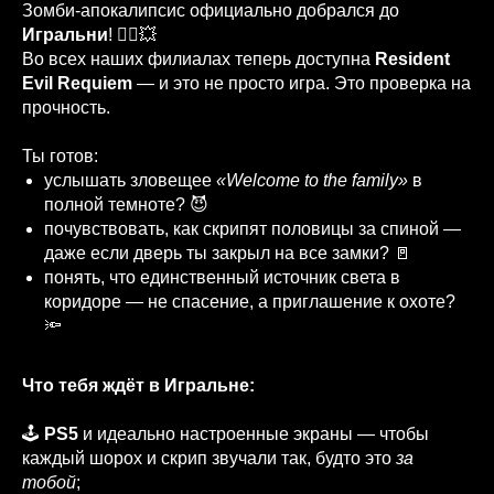
Зомби‑апокалипсис официально добрался до
Игральни
! 🧟‍♂️💥
Во всех наших филиалах теперь доступна
Resident
Evil Requiem
— и это не просто игра. Это проверка на
прочность.
Ты готов:
услышать зловещее
«Welcome to the family»
в
полной темноте? 😈
почувствовать, как скрипят половицы за спиной —
даже если дверь ты закрыл на все замки? 🚪
понять, что единственный источник света в
коридоре — не спасение, а приглашение к охоте?
🔦
Что тебя ждёт в Игральне:
🕹️
PS5
и идеально настроенные экраны — чтобы
каждый шорох и скрип звучали так, будто это
за
тобой
;