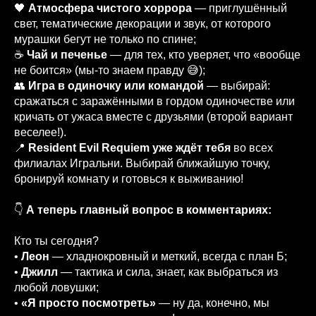
🖤
Атмосфера чистого хоррора
— приглушённый
свет, тематические декорации и звук, от которого
мурашки бегут не только по спине;
☕️
Чай и печенье
— для тех, кто уверяет, что «вообще
не боится» (мы‑то знаем правду 😅);
👥
Игра в одиночку или командой
— выбирай:
сражаться с заражёнными в гордом одиночестве или
кричать от ужаса вместе с друзьями (второй вариант
веселее!).
📍
Resident Evil Requiem уже ждёт тебя
во всех
филиалах Игральни. Выбирай ближайшую точку,
бронируй комнату и готовься к выживанию!
👇
А теперь главный вопрос в комментариях:
Кто ты сегодня?
•
Леон
— хладнокровный и меткий, всегда с план Б;
•
Джилл
— тактика и сила, знает, как выбраться из
любой ловушки;
•
«Я просто посмотреть»
— ну да, конечно, мы