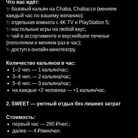
Что вас ждёт:
✨ базовый кальян на Chaba, Chabacco (меняем
каждый час по вашему желанию);
✨ отдельная комната с 4K TV и PlayStation 5;
✨ настольные игры на любой вкус;
✨ чай в ассортименте и вкуснейшее печенье
(пополняем и меняем раз в час);
✨ доступ к онлайн‑кинотеатру.
Количество кальянов в час:
1–2 чел. — 1 кальян/час;
3–4 чел. — 2 кальяна/час;
5–6 чел. — 3 кальяна/час;
на каждые +2 человека — +1 кальян/час.
2. SWEET — уютный отдых без лишних затрат
Стоимость:
первый час — 290 ₽/чел.;
далее — 4 ₽/мин/чел.