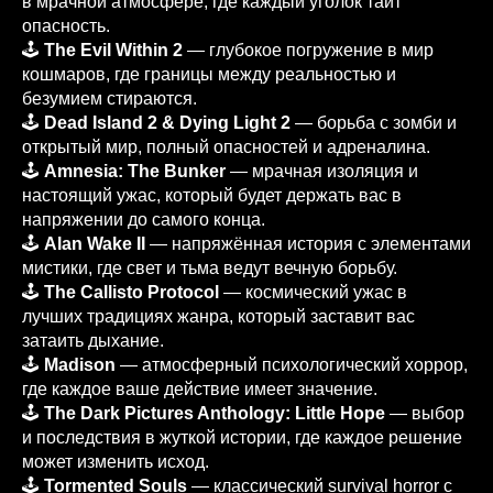
в мрачной атмосфере, где каждый уголок таит
опасность.
🕹️
The Evil Within 2
— глубокое погружение в мир
кошмаров, где границы между реальностью и
безумием стираются.
🕹️
Dead Island 2 & Dying Light 2
— борьба с зомби и
открытый мир, полный опасностей и адреналина.
🕹️
Amnesia: The Bunker
— мрачная изоляция и
настоящий ужас, который будет держать вас в
напряжении до самого конца.
🕹️
Alan Wake II
— напряжённая история с элементами
мистики, где свет и тьма ведут вечную борьбу.
🕹️
The Callisto Protocol
— космический ужас в
лучших традициях жанра, который заставит вас
затаить дыхание.
🕹️
Madison
— атмосферный психологический хоррор,
где каждое ваше действие имеет значение.
🕹️
The Dark Pictures Anthology: Little Hope
— выбор
и последствия в жуткой истории, где каждое решение
может изменить исход.
🕹️
Tormented Souls
— классический survival horror с