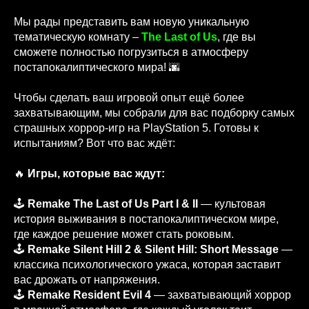
Мы рады представить вам новую уникальную
тематическую комнату –
The Last of Us
, где вы
сможете полностью погрузиться в атмосферу
постапокалиптического мира! 🌆
Чтобы сделать ваш игровой опыт ещё более
захватывающим, мы собрали для вас подборку самых
страшных хоррор-игр на PlayStation 5. Готовы к
испытаниям? Вот что вас ждёт:
🔥
Игры, которые вас ждут:
🕹️
Remake The Last of Us Part I & II
— культовая
история выживания в постапокалиптическом мире,
где каждое решение может стать роковым.
🕹️
Remake Silent Hill 2 & Silent Hill: Short Message
—
классика психологического ужаса, которая заставит
вас дрожать от напряжения.
🕹️
Remake Resident Evil 4
— захватывающий хоррор