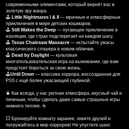
современными элементами, который вернёт вас в
золотую эру жанра.
🕹️
Little Nightmares I & II
— мрачные и атмосферные
приключения в мире детских кошмаров.
🕹️
Still Wakes the Deep
— пугающее приключение в
изоляции, где страх подстерегает на каждом шагу.
🕹️
Texas Chainsaw Massacre
— испытайте ужасы
классического слэшера в новом обличии.
🕹️
Dead by Daylight
— культовая
многопользовательская игра на выживание, где вам
предстоит бороться за свою жизнь.
🕹️
Until Down
— классика хоррора, воссозданная для
PS5 с ещё более ужасающей глубиной.
🍵 Как всегда, у нас уютная атмосфера, вкусный чай и
печеньки, чтобы сделать даже самые страшные игры
немного теплее. ☕
💥 Бронируйте комнату заранее, зовите друзей и
погружайтесь в мир хорроров! Не упустите шанс