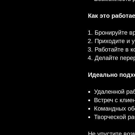
Как это работа
Бронируйте в
Приходите и 
Работайте в 
Делайте пере
Идеально подх
Удаленной ра
Встреч с клие
Командных об
Творческой р
Не упустите воз