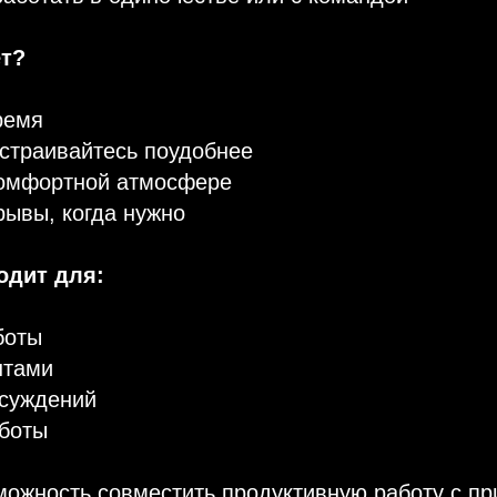
ет?
ремя
устраивайтесь поудобнее
комфортной атмосфере
рывы, когда нужно
одит для:
боты
нтами
суждений
аботы
можность совместить продуктивную работу с п