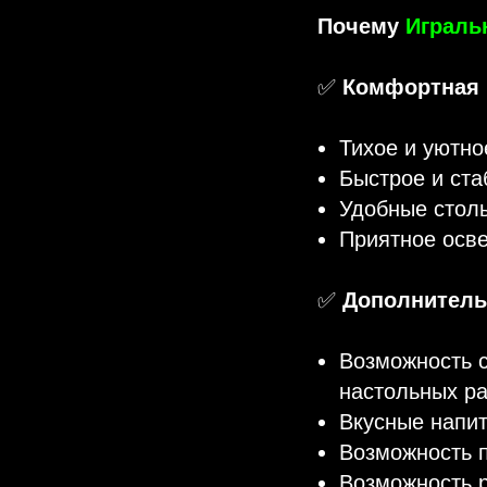
Почему
Играль
✅
Комфортная 
Тихое и уютно
Быстрое и ста
Удобные столы
Приятное осв
✅
Дополнитель
Возможность с
настольных р
Вкусные напит
Возможность п
Возможность р