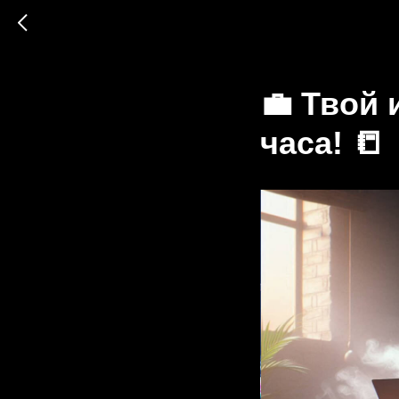
💼 Твой 
часа! 📒