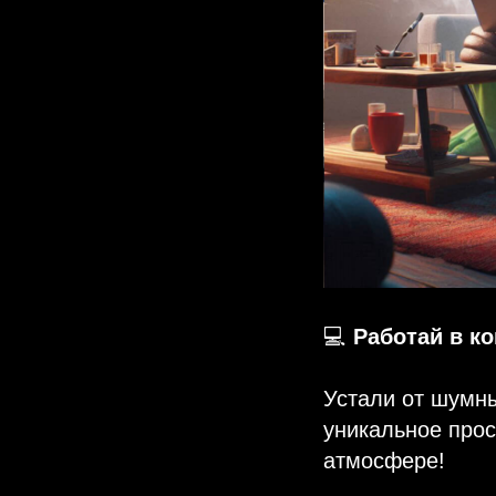
💻
Работай в к
Устали от шумн
уникальное прос
атмосфере!