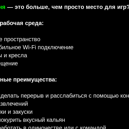
ня
— это больше, чем просто место для игр
рабочая среда:
е пространство
бильное Wi-Fi подключение
 и кресла
ещение
ные преимущества:
делать перерыв и расслабиться с помощью кон
азвлечений
ки и закуски
окурить вкусный кальян
аботать в одиночестве или с командой