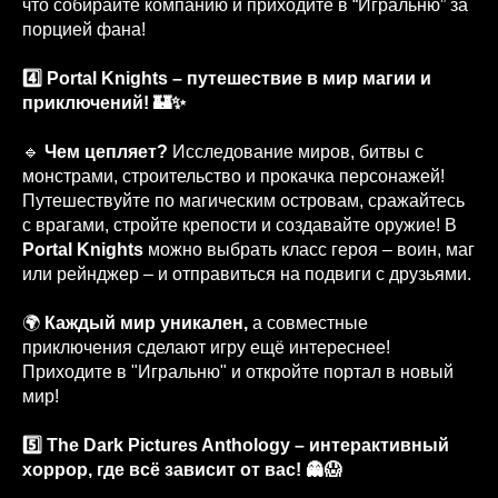
что собирайте компанию и приходите в “Игральню” за
порцией фана!
4️⃣ Portal Knights – путешествие в мир магии и
приключений! 🏰✨
🔹
Чем цепляет?
Исследование миров, битвы с
монстрами, строительство и прокачка персонажей!
Путешествуйте по магическим островам, сражайтесь
с врагами, стройте крепости и создавайте оружие! В
Portal Knights
можно выбрать класс героя – воин, маг
или рейнджер – и отправиться на подвиги с друзьями.
🌍
Каждый мир уникален,
а совместные
приключения сделают игру ещё интереснее!
Приходите в "Игральню" и откройте портал в новый
мир!
5️⃣ The Dark Pictures Anthology – интерактивный
хоррор, где всё зависит от вас! 👻😱