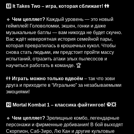
1️⃣ It Takes Two – игра, которая сближает! 👫
🔹
Чем цепляет?
Каждый уровень — это новый
геймплей! Головоломки, экшен, гонки и даже
музыкальные батлы — вам никогда не будет скучно.
Вас ждёт невероятная история семейной пары,
которая превратилась в крошечных кукол. Чтобы
снова стать людьми, им предстоит пройти массу
испытаний, отразить атаки злых пылесосов и
научиться работать в команде. 🏆
👬
Играть можно только вдвоём
– так что зови
друга и приходите в “Игральню” за незабываемыми
эмоциями!
2️⃣ Mortal Kombat 1 – классика файтингов! 🥋💥
🔹
Чем цепляет?
Зрелищные комбо, легендарные
персонажи и фирменные добивания! В бой выходят
Скорпион, Саб-Зиро, Лю Кан и другие культовые