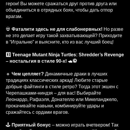
герои! Вы можете сражаться друг против друга или
объединиться в отрядных боях, чтобы дать отпор
врагам.
💀
Фаталити здесь не для слабонервных!
Но разве
не это делает игру такой захватывающей? Приходите
в “Игральню” и выясните, кто из вас лучший боец!
3️⃣ Teenage Mutant Ninja Turtles: Shredder’s Revenge
– ностальгия в стиле 90-х! 🐢🥋
🔹
Чем цепляет?
Динамичные драки в лучших
традициях классических аркад! Любите старые
добрые файтинги в стиле ретро? Тогда этот экшен с
Черепашками-ниндзя – для вас! Выбирайте
Леонардо, Рафаэля, Донателло или Микеланджело,
прокачивайте навыки, комбинируйте удары и
сражайтесь с ордами врагов.
🕹️
Приятный бонус
– можно играть вчетвером! Так