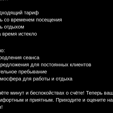
дходящий тариф
ь со временем посещения
ь отдыхом
а время истекло
о:
родления сеанса
предложения для постоянных клиентов
тельное пребывание
тмосфера для работы и отдыха
чёте минут и беспокойствах о счёте! Теперь ва
мфортным и приятным. Приходите и оцените н
в!