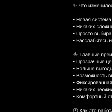
✨ Что изменило
• Новая систем
• Никаких сложн
• Просто выбира
• Расслабьтесь 
🎯 Главные пре
• Прозрачные це
• Больше выгоды
• Возможность 
• Фиксированная
• Никаких неожи
• Комфортный от
🕐 Как это работ