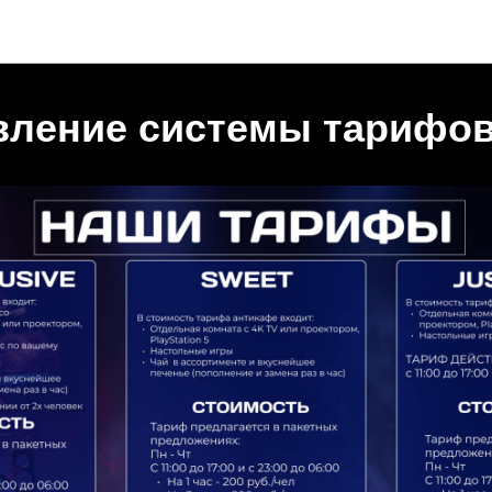
Новости "Игральня"
вление системы тарифов