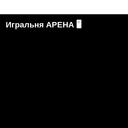
Новости "Игральня"
Игральня АРЕНА 🖥️