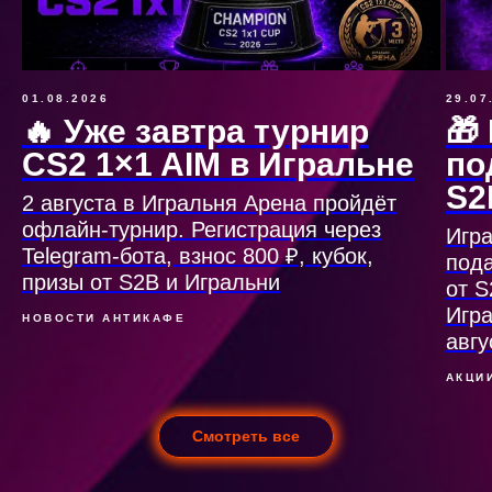
01.08.2026
29.07
🔥 Уже завтра турнир
🎁
CS2 1×1 AIM в Игральне
по
S2
2 августа в Игральня Арена пройдёт
офлайн-турнир. Регистрация через
Игра
Telegram-бота, взнос 800 ₽, кубок,
под
призы от S2B и Игральни
от 
Игра
НОВОСТИ АНТИКАФЕ
авгу
АКЦИ
Смотреть все