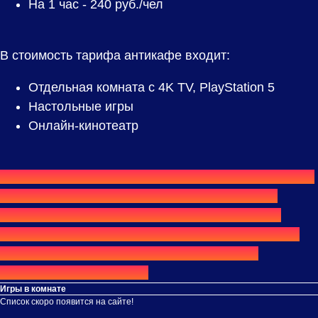
На 1 час -
240
руб./чел
В стоимость тарифа антикафе входит:
Отдельная комната с 4K TV, PlayStation 5
Настольные игры
Онлайн-кинотеатр
⟫⟫
Хотите провести у нас весь день или всю ночь?
Обратите внимание на тарифы
«Дневной»
,
«Ночной»
,
«Командный день»
и
«Командная
ночь»
— они позволяют отдыхать значительно
дольше и обычно обходятся выгоднее при
длительном посещении.
Игры в комнате
Список скоро появится на сайте!