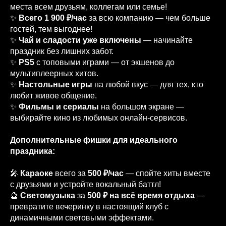
места всем друзьям, коллегам или семье!
✨
Всего 1 900 ₽/час
за всю компанию — чем больше
гостей, тем выгоднее!
✨
Чай и сладости уже включены
— начинайте
праздник без лишних забот.
✨
PS5
с топовыми играми — от экшенов до
мультиплеерных хитов.
✨
Настольные игры
на любой вкус — для тех, кто
любит живое общение.
✨
Фильмы и сериалы
на большом экране —
выбирайте кино из любимых онлайн‑сервисов.
Дополнительные фишки для идеального
праздника:
🎤
Караоке
всего за
500 ₽/час
— спойте хиты вместе
с друзьями и устройте вокальный баттл!
🔮
Светомузыка
за
500 ₽ на всё время отдыха
—
превратите вечеринку в настоящий клуб с
динамичными световыми эффектами.